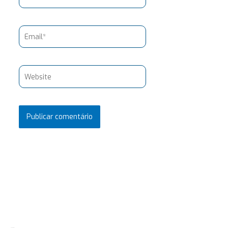
Email*
Website
Pesquisar