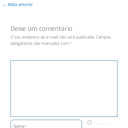
←
Mídia anterior
Deixe um comentário
O seu endereço de e-mail não será publicado.
Campos
obrigatórios são marcados com
*
Comentário
Name*
Salvar meus dados neste navegador para a próxima vez que eu comentar.