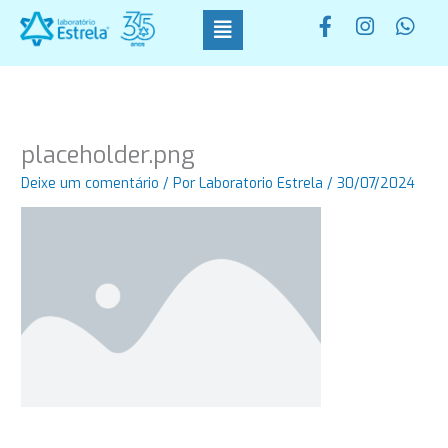
Ir
F
I
W
para
a
n
h
o
c
s
a
conteúdo
e
t
t
b
a
s
o
g
a
o
r
p
placeholder.png
k
a
p
-
m
Deixe um comentário
/ Por
Laboratorio Estrela
/
30/07/2024
f