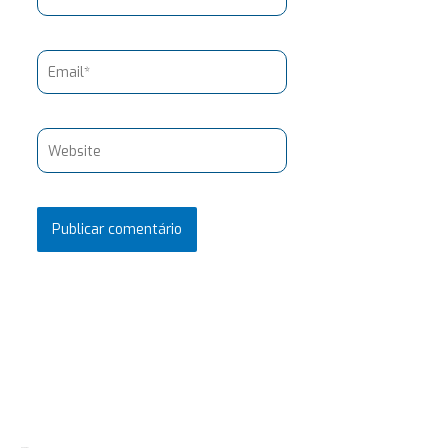
Email*
Website
Pesquisar