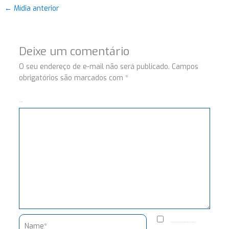
←
Mídia anterior
Deixe um comentário
O seu endereço de e-mail não será publicado.
Campos
obrigatórios são marcados com
*
Comentário
Name*
Salvar meus dados neste navegador para a próxima vez que eu comentar.