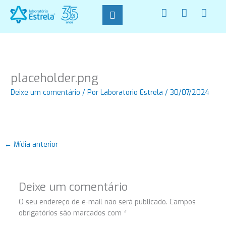
Ir
F
I
W
para
a
n
h
o
c
s
a
conteúdo
e
t
t
b
a
s
o
g
a
o
r
p
placeholder.png
k
a
p
-
m
Deixe um comentário
/ Por
Laboratorio Estrela
/
30/07/2024
f
←
Mídia anterior
Deixe um comentário
O seu endereço de e-mail não será publicado.
Campos
obrigatórios são marcados com
*