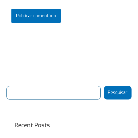
Pesquisar
Pesquisar
Recent Posts