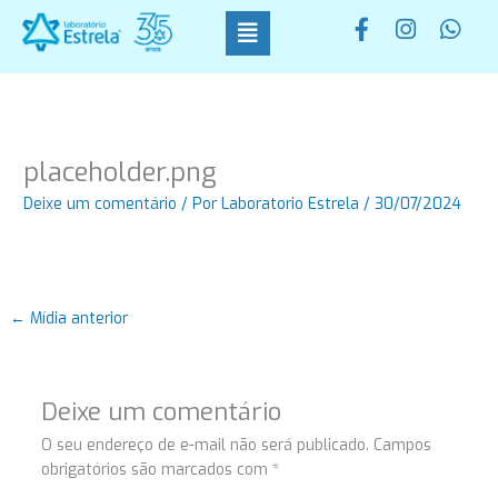
Ir
F
I
W
para
a
n
h
o
c
s
a
conteúdo
e
t
t
b
a
s
o
g
a
o
r
p
placeholder.png
k
a
p
-
m
Deixe um comentário
/ Por
Laboratorio Estrela
/
30/07/2024
f
←
Mídia anterior
Deixe um comentário
O seu endereço de e-mail não será publicado.
Campos
obrigatórios são marcados com
*