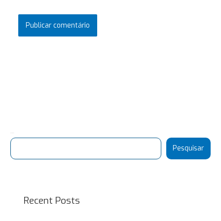
Pesquisar
Pesquisar
Recent Posts