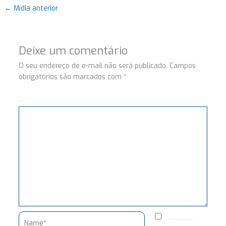
←
Mídia anterior
Deixe um comentário
O seu endereço de e-mail não será publicado.
Campos
obrigatórios são marcados com
*
Comentário
Name*
Salvar meus dados neste navegador para a próxima vez que eu comentar.