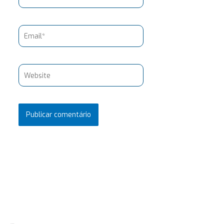
Email*
Website
Pesquisar