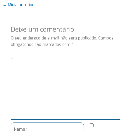
←
Mídia anterior
Deixe um comentário
O seu endereço de e-mail não será publicado.
Campos
obrigatórios são marcados com
*
Comentário
Name*
Salvar meus dados neste navegador para a próxima vez que eu comentar.