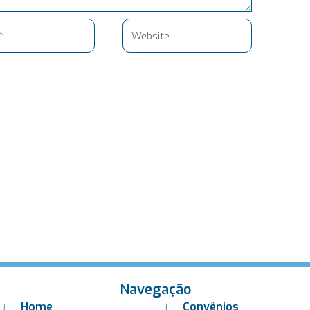
Website
Navegação
Home
Convênios