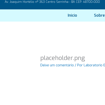
Av. Joaquim Hortélio nº 363 Centro Serrinha - BA CEP: 48700-000
Ir
para
o
Inicio
Sobre
conteúdo
placeholder.png
Deixe um comentário
/ Por
Laboratorio 