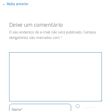
←
Mídia anterior
Deixe um comentário
O seu endereço de e-mail não será publicado.
Campos
obrigatórios são marcados com
*
Comentário
Name*
Salvar meus dados neste navegador para a próxima vez que eu comentar.