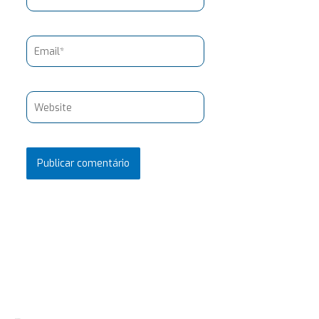
Email*
Website
Pesquisar