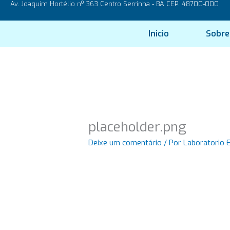
Av. Joaquim Hortélio nº 363 Centro Serrinha - BA CEP: 48700-000
Ir
para
o
Inicio
Sobre
conteúdo
placeholder.png
Deixe um comentário
/ Por
Laboratorio 