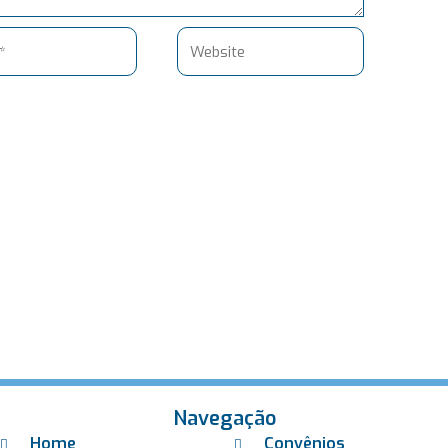
Website
Navegação
Home
Convênios