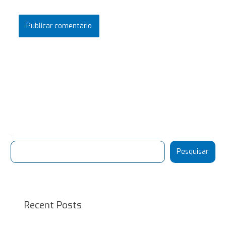
Pesquisar
Pesquisar
Recent Posts