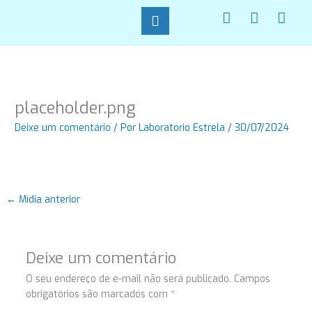
Ir
F
I
W
para
a
n
h
o
c
s
a
conteúdo
e
t
t
b
a
s
o
g
a
o
r
p
placeholder.png
k
a
p
-
m
Deixe um comentário
/ Por
Laboratorio Estrela
/
30/07/2024
f
←
Mídia anterior
Deixe um comentário
O seu endereço de e-mail não será publicado.
Campos
obrigatórios são marcados com
*