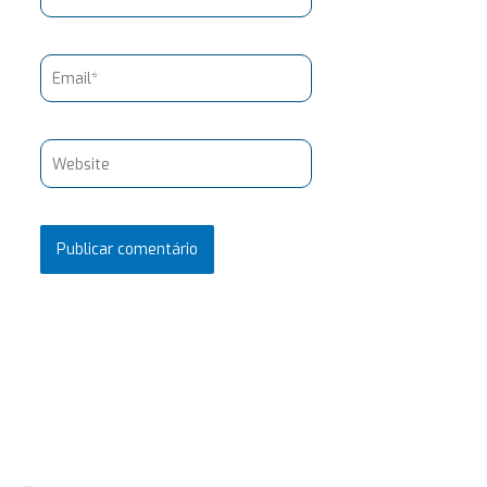
Email*
Website
Pesquisar