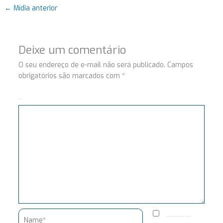
←
Mídia anterior
Deixe um comentário
O seu endereço de e-mail não será publicado.
Campos
obrigatórios são marcados com
*
Comentário
Name*
Salvar meus dados neste navegador para a próxima vez que eu comentar.