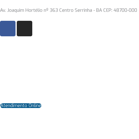
Ir
Av. Joaquim Hortélio nº 363 Centro Serrinha - BA CEP: 48700-000
para
o
F
I
conteúdo
a
n
c
s
e
t
b
a
o
g
o
r
k
a
m
Atendimento Online