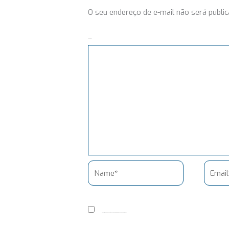
O seu endereço de e-mail não será public
Comentário
Name*
Email*
Salvar meus dados neste navegador para a próxima vez que eu comentar.