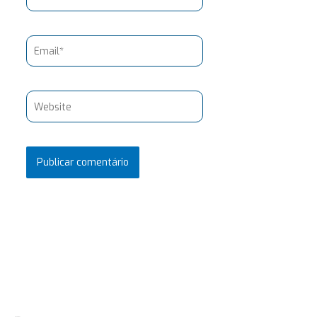
Email*
Website
Pesquisar