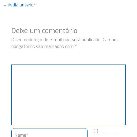
←
Mídia anterior
Deixe um comentário
O seu endereço de e-mail não será publicado.
Campos
obrigatórios são marcados com
*
Comentário
Name*
Salvar meus dados neste navegador para a próxima vez que eu comentar.