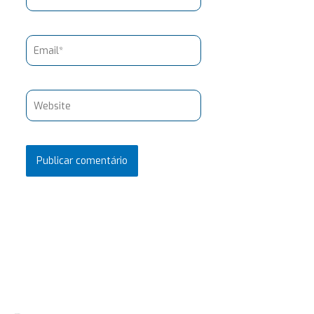
Email*
Website
Pesquisar