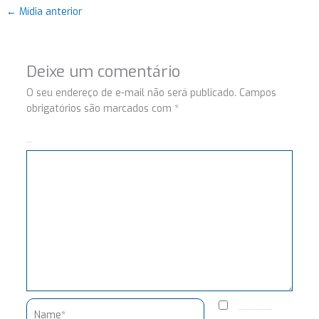
←
Mídia anterior
Deixe um comentário
O seu endereço de e-mail não será publicado.
Campos
obrigatórios são marcados com
*
Comentário
Name*
Salvar meus dados neste navegador para a próxima vez que eu comentar.