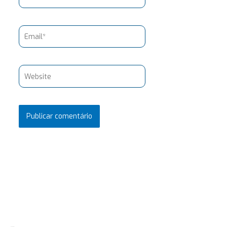
Email*
Website
Pesquisar