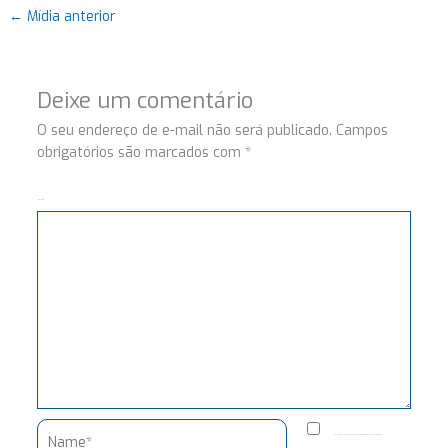
←
Mídia anterior
Deixe um comentário
O seu endereço de e-mail não será publicado.
Campos
obrigatórios são marcados com
*
Comentário
Name*
Salvar meus dados neste navegador para a próxima vez que eu comentar.