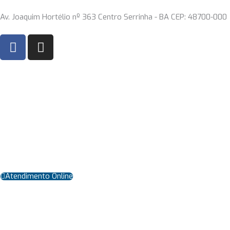
Ir
Av. Joaquim Hortélio nº 363 Centro Serrinha - BA CEP: 48700-000
para
o
F
I
conteúdo
a
n
c
s
e
t
b
a
o
g
o
r
k
a
m
Atendimento Online