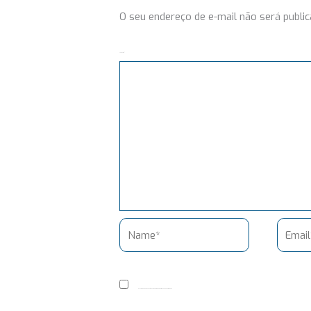
O seu endereço de e-mail não será public
Comentário
Name*
Email*
Salvar meus dados neste navegador para a próxima vez que eu comentar.