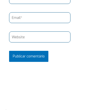
Email*
Website
Pesquisar