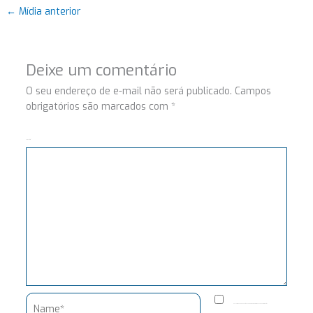
←
Mídia anterior
Deixe um comentário
O seu endereço de e-mail não será publicado.
Campos
obrigatórios são marcados com
*
Comentário
Name*
Salvar meus dados neste navegador para a próxima vez que eu comentar.