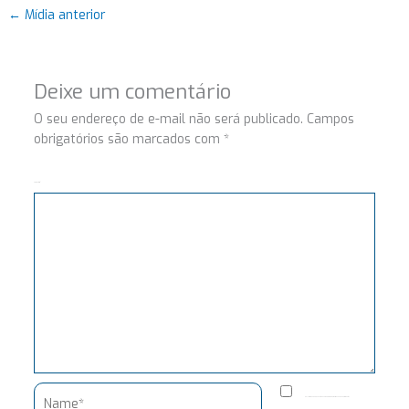
←
Mídia anterior
Deixe um comentário
O seu endereço de e-mail não será publicado.
Campos
obrigatórios são marcados com
*
Comentário
Name*
Salvar meus dados neste navegador para a próxima vez que eu comentar.