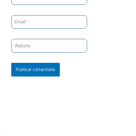
Email*
Website
Pesquisar