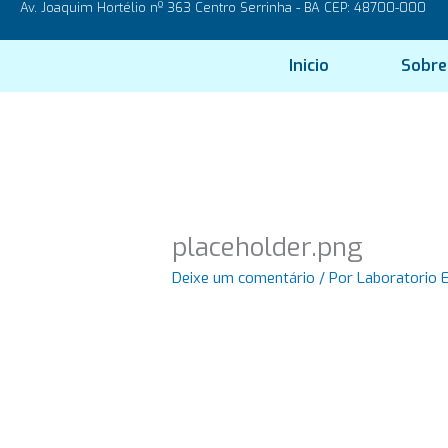
Av. Joaquim Hortélio nº 363 Centro Serrinha - BA CEP: 48700-000
Ir
para
o
Inicio
Sobre
conteúdo
placeholder.png
Deixe um comentário
/ Por
Laboratorio 