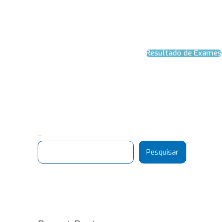
Resultado de Exames
Pesquisar
Pesquisar