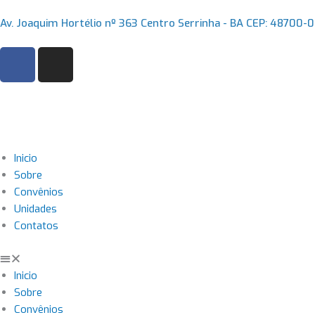
Ir
Av. Joaquim Hortélio nº 363 Centro Serrinha - BA CEP: 48700-
para
o
F
I
conteúdo
a
n
c
s
e
t
b
a
o
g
o
r
Inicio
k
a
Sobre
m
Convênios
Unidades
Contatos
Inicio
Sobre
Convênios