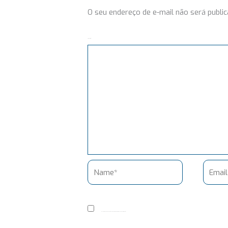
O seu endereço de e-mail não será public
Comentário
Name*
Email*
Salvar meus dados neste navegador para a próxima vez que eu comentar.