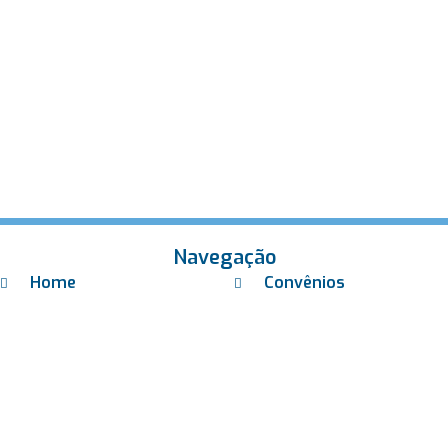
Navegação
Home
Convênios
Sobre Nós
Contato
Unidades
Exames Laboratoriais
Check-ups
Exames Toxicológicos
Coleta Domiciliar
Trabalhe Conosco
Laboratório