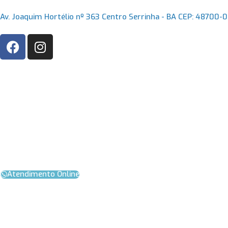
Ir
Av. Joaquim Hortélio nº 363 Centro Serrinha - BA CEP: 48700-
para
o
F
I
conteúdo
a
n
c
s
e
t
b
a
o
g
o
r
k
a
m
Atendimento Online