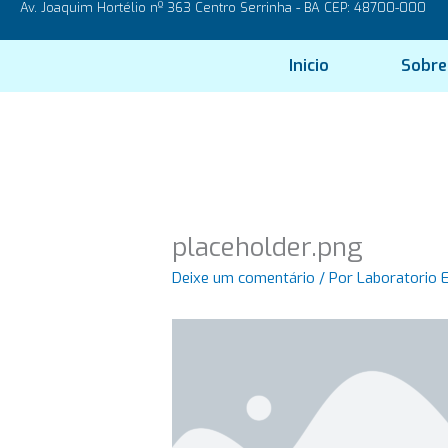
Av. Joaquim Hortélio nº 363 Centro Serrinha - BA CEP: 48700-000
Ir
para
o
Inicio
Sobre
conteúdo
placeholder.png
Deixe um comentário
/ Por
Laboratorio 