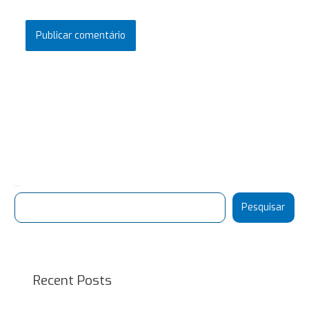
Pesquisar
Pesquisar
Recent Posts