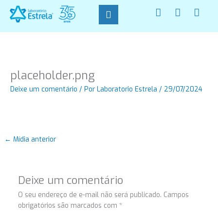
Ir
F
I
W
para
a
n
h
o
c
s
a
conteúdo
e
t
t
b
a
s
o
g
a
o
r
p
placeholder.png
k
a
p
-
m
Deixe um comentário
/ Por
Laboratorio Estrela
/
29/07/2024
f
←
Mídia anterior
Deixe um comentário
O seu endereço de e-mail não será publicado.
Campos
obrigatórios são marcados com
*