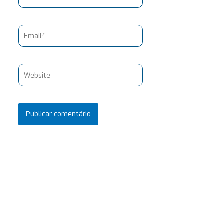
Email*
Website
Pesquisar