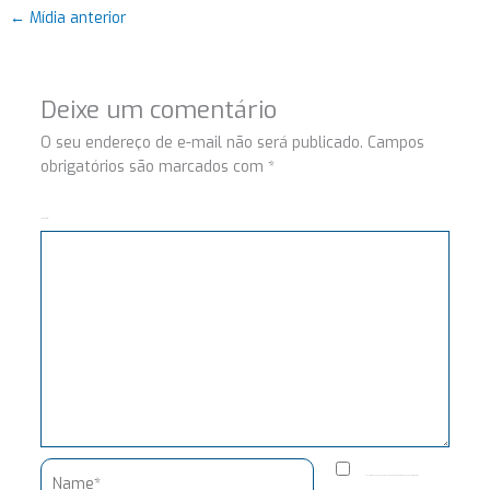
←
Mídia anterior
Deixe um comentário
O seu endereço de e-mail não será publicado.
Campos
obrigatórios são marcados com
*
Comentário
Name*
Salvar meus dados neste navegador para a próxima vez que eu comentar.