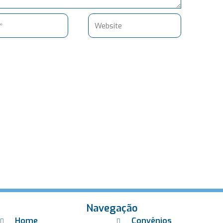
Website
Navegação
Home
Convênios