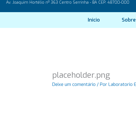
Av. Joaquim Hortélio nº 363 Centro Serrinha - BA CEP: 48700-000
Ir
para
o
Inicio
Sobre
conteúdo
placeholder.png
Deixe um comentário
/ Por
Laboratorio 