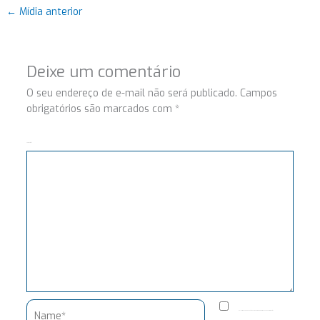
←
Mídia anterior
Deixe um comentário
O seu endereço de e-mail não será publicado.
Campos
obrigatórios são marcados com
*
Comentário
Name*
Salvar meus dados neste navegador para a próxima vez que eu comentar.