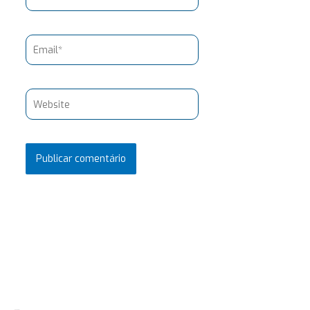
Email*
Website
Pesquisar