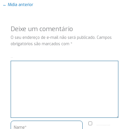
←
Mídia anterior
Deixe um comentário
O seu endereço de e-mail não será publicado.
Campos
obrigatórios são marcados com
*
Comentário
Name*
Salvar meus dados neste navegador para a próxima vez que eu comentar.