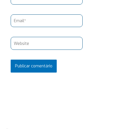
Email*
Website
Pesquisar