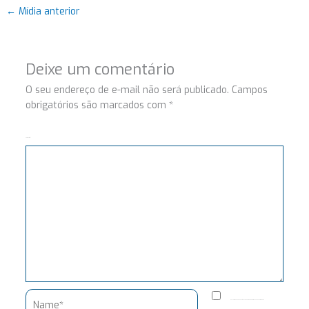
←
Mídia anterior
Deixe um comentário
O seu endereço de e-mail não será publicado.
Campos
obrigatórios são marcados com
*
Comentário
Name*
Salvar meus dados neste navegador para a próxima vez que eu comentar.