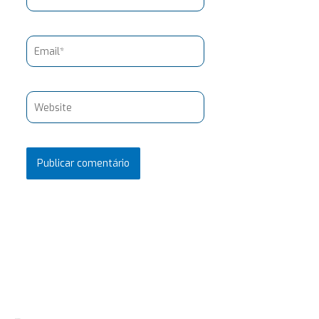
Email*
Website
Pesquisar