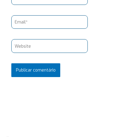
Email*
Website
Pesquisar