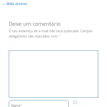
←
Mídia anterior
Deixe um comentário
O seu endereço de e-mail não será publicado.
Campos
obrigatórios são marcados com
*
Comentário
Name*
Salvar meus dados neste navegador para a próxima vez que eu comentar.