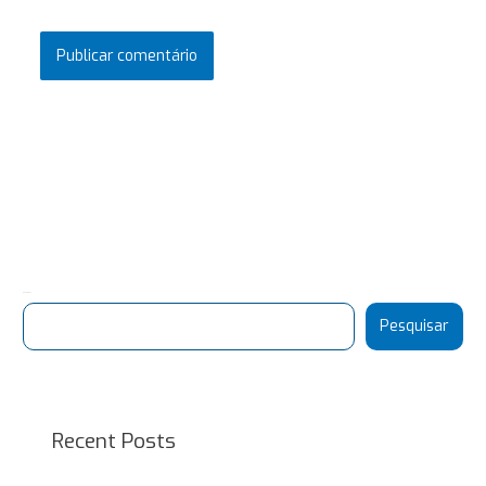
Pesquisar
Pesquisar
Recent Posts