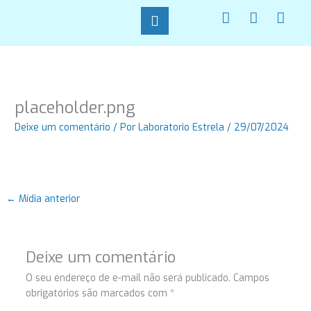
Ir
F
I
W
para
a
n
h
o
c
s
a
conteúdo
e
t
t
b
a
s
o
g
a
o
r
p
placeholder.png
k
a
p
-
m
Deixe um comentário
/ Por
Laboratorio Estrela
/
29/07/2024
f
←
Mídia anterior
Deixe um comentário
O seu endereço de e-mail não será publicado.
Campos
obrigatórios são marcados com
*