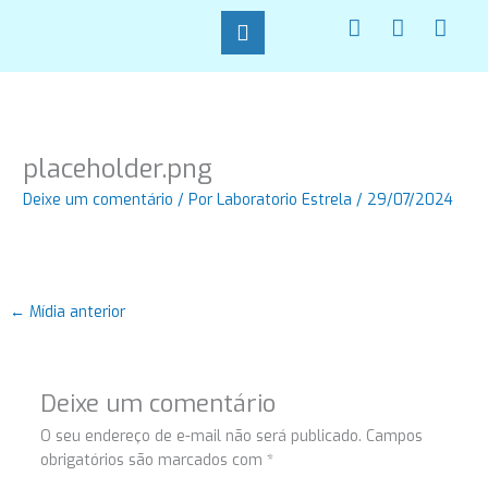
Ir
F
I
W
para
a
n
h
o
c
s
a
conteúdo
e
t
t
b
a
s
o
g
a
o
r
p
placeholder.png
k
a
p
-
m
Deixe um comentário
/ Por
Laboratorio Estrela
/
29/07/2024
f
←
Mídia anterior
Deixe um comentário
O seu endereço de e-mail não será publicado.
Campos
obrigatórios são marcados com
*