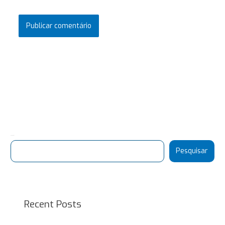
Pesquisar
Pesquisar
Recent Posts