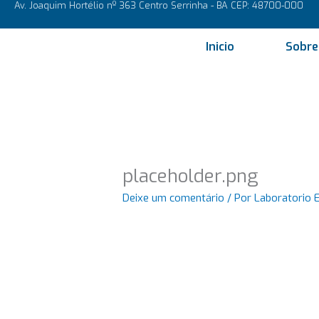
Av. Joaquim Hortélio nº 363 Centro Serrinha - BA CEP: 48700-000
Ir
para
o
Inicio
Sobre
conteúdo
placeholder.png
Deixe um comentário
/ Por
Laboratorio 