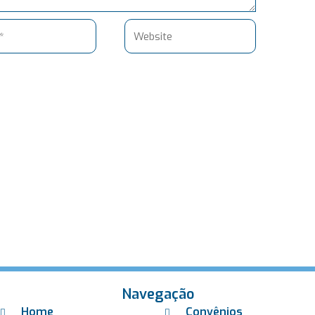
Website
Navegação
Home
Convênios