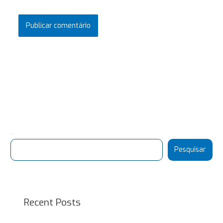
Pesquisar
Pesquisar
Recent Posts