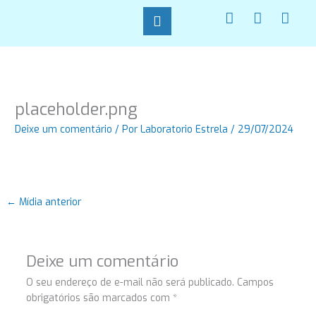
Ir
F
I
W
para
a
n
h
o
c
s
a
conteúdo
e
t
t
b
a
s
o
g
a
o
r
p
placeholder.png
k
a
p
-
m
Deixe um comentário
/ Por
Laboratorio Estrela
/
29/07/2024
f
←
Mídia anterior
Deixe um comentário
O seu endereço de e-mail não será publicado.
Campos
obrigatórios são marcados com
*