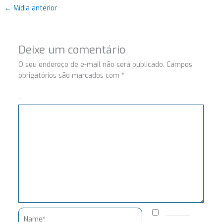
←
Mídia anterior
Deixe um comentário
O seu endereço de e-mail não será publicado.
Campos
obrigatórios são marcados com
*
Comentário
Name*
Salvar meus dados neste navegador para a próxima vez que eu comentar.