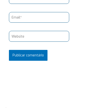
Email*
Website
Pesquisar