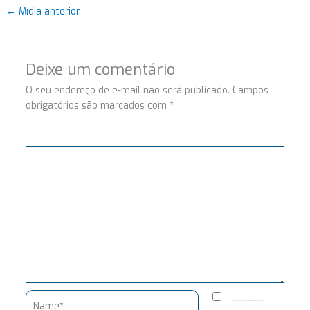
←
Mídia anterior
Deixe um comentário
O seu endereço de e-mail não será publicado.
Campos
obrigatórios são marcados com
*
Comentário
Name*
Salvar meus dados neste navegador para a próxima vez que eu comentar.