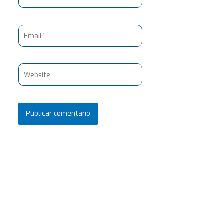
Email*
Website
Pesquisar