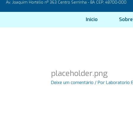
Av. Joaquim Hortélio nº 363 Centro Serrinha - BA CEP: 48700-000
Ir
para
o
Inicio
Sobre
conteúdo
placeholder.png
Deixe um comentário
/ Por
Laboratorio 