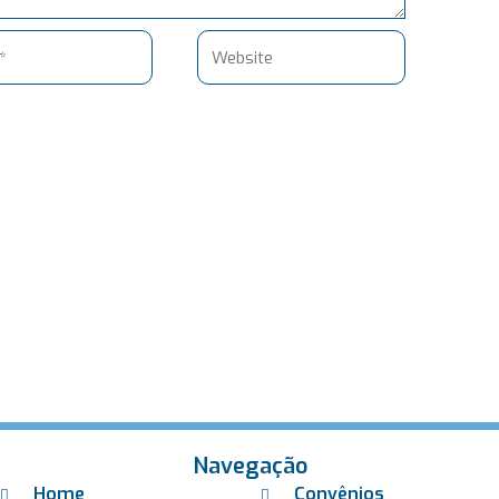
Website
Navegação
Home
Convênios