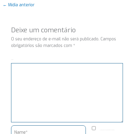
←
Mídia anterior
Deixe um comentário
O seu endereço de e-mail não será publicado.
Campos
obrigatórios são marcados com
*
Comentário
Name*
Salvar meus dados neste navegador para a próxima vez que eu comentar.