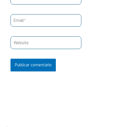
Email*
Website
Pesquisar