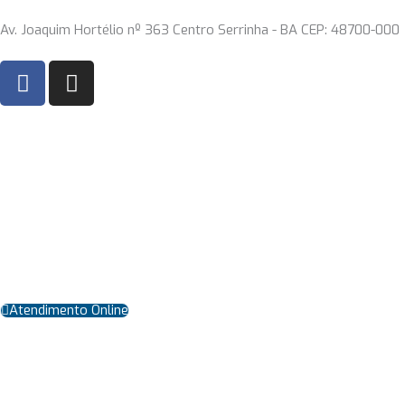
Ir
Av. Joaquim Hortélio nº 363 Centro Serrinha - BA CEP: 48700-000
para
o
F
I
conteúdo
a
n
c
s
e
t
b
a
o
g
o
r
k
a
m
Atendimento Online