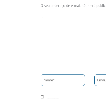
O seu endereço de e-mail não será public
Comentário
Name*
Email*
Salvar meus dados neste navegador para a próxima vez que eu comentar.