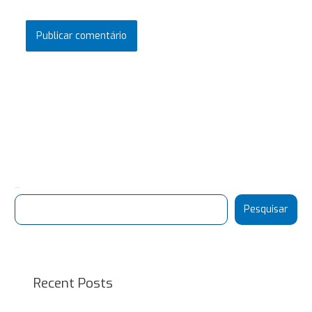
Pesquisar
Pesquisar
Recent Posts