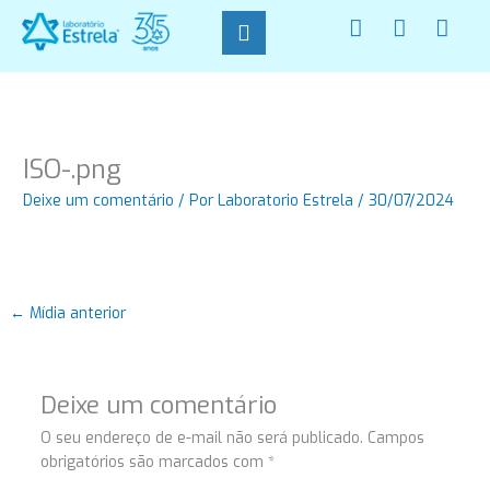
Ir
F
I
W
para
a
n
h
o
c
s
a
conteúdo
e
t
t
b
a
s
o
g
a
o
r
p
ISO-.png
k
a
p
-
m
Deixe um comentário
/ Por
Laboratorio Estrela
/
30/07/2024
f
←
Mídia anterior
Deixe um comentário
O seu endereço de e-mail não será publicado.
Campos
obrigatórios são marcados com
*