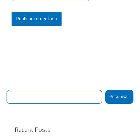
Pesquisar
Pesquisar
Recent Posts