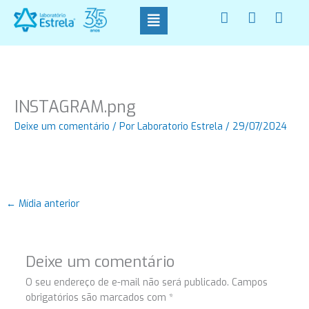
Ir
F
I
W
para
a
n
h
o
c
s
a
conteúdo
e
t
t
b
a
s
o
g
a
o
r
p
INSTAGRAM.png
k
a
p
-
m
Deixe um comentário
/ Por
Laboratorio Estrela
/
29/07/2024
f
←
Mídia anterior
Deixe um comentário
O seu endereço de e-mail não será publicado.
Campos
obrigatórios são marcados com
*