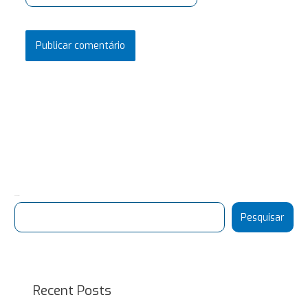
Pesquisar
Pesquisar
Recent Posts