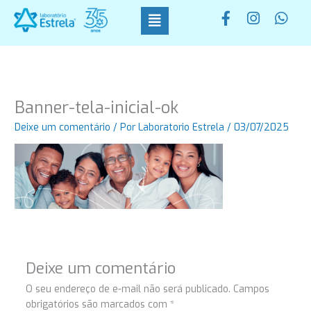
Ir
F
I
W
para
a
n
h
o
c
s
a
conteúdo
e
t
t
b
a
s
o
g
a
o
r
p
Banner-tela-inicial-ok
k
a
p
-
m
Deixe um comentário
/ Por
Laboratorio Estrela
/
03/07/2025
f
Deixe um comentário
O seu endereço de e-mail não será publicado.
Campos
obrigatórios são marcados com
*