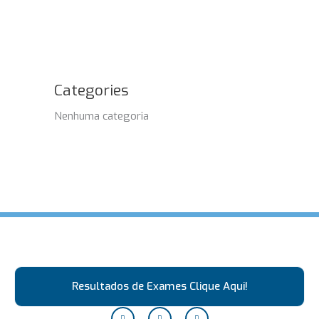
Categories
Nenhuma categoria
Resultados de Exames Clique Aqui!
F
I
W
a
n
h