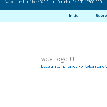
Av. Joaquim Hortélio nº 363 Centro Serrinha - BA CEP: 48700-000
Ir
para
o
Inicio
Sobre
conteúdo
vale-logo-0
Deixe um comentário
/ Por
Laboratorio 