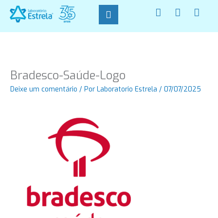
Ir
F
I
W
para
a
n
h
o
c
s
a
conteúdo
e
t
t
b
a
s
o
g
a
o
r
p
Bradesco-Saúde-Logo
k
a
p
-
m
Deixe um comentário
/ Por
Laboratorio Estrela
/
07/07/2025
f