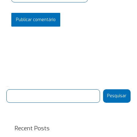
Pesquisar
Pesquisar
Recent Posts