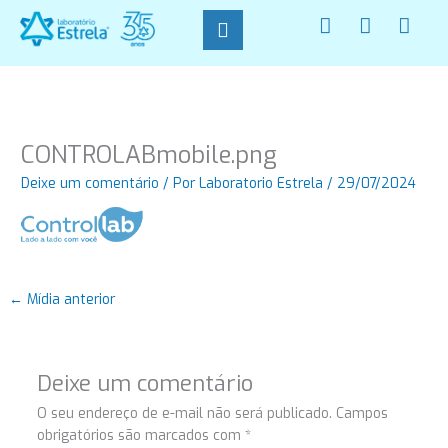
Ir
F
I
W
para
a
n
h
o
c
s
a
conteúdo
e
t
t
b
a
s
o
g
a
o
r
p
CONTROLABmobile.png
k
a
p
-
m
Deixe um comentário
/ Por
Laboratorio Estrela
/
29/07/2024
f
←
Mídia anterior
Deixe um comentário
O seu endereço de e-mail não será publicado.
Campos
obrigatórios são marcados com
*