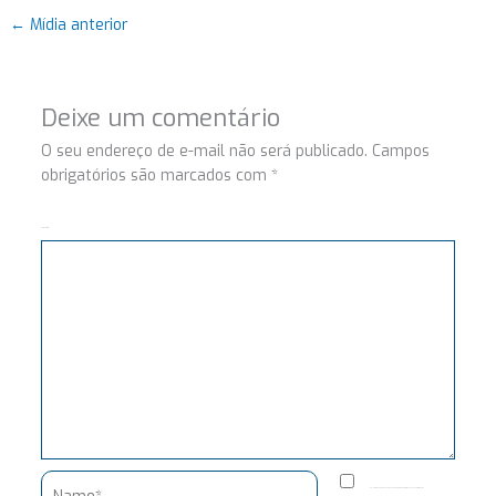
←
Mídia anterior
Deixe um comentário
O seu endereço de e-mail não será publicado.
Campos
obrigatórios são marcados com
*
Comentário
Name*
Salvar meus dados neste navegador para a próxima vez que eu comentar.