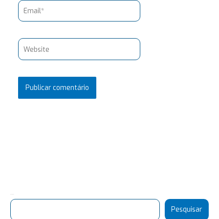
Email*
Website
Pesquisar
Pesquisar