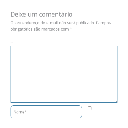
Deixe um comentário
O seu endereço de e-mail não será publicado.
Campos
obrigatórios são marcados com
*
Comentário
Name*
Salvar meus dados neste navegador para a próxima vez que eu comentar.