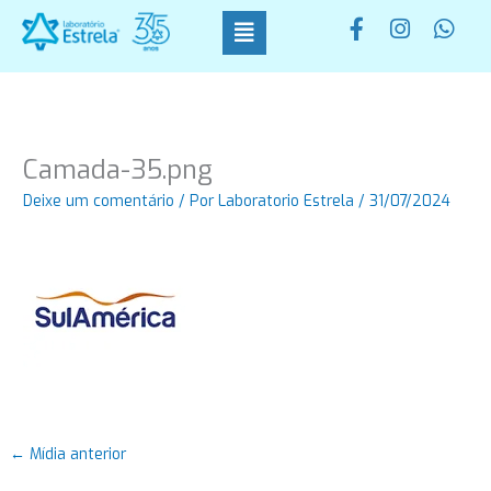
Ir
F
I
W
para
a
n
h
o
c
s
a
conteúdo
e
t
t
b
a
s
o
g
a
o
r
p
Camada-35.png
k
a
p
-
m
Deixe um comentário
/ Por
Laboratorio Estrela
/
31/07/2024
f
←
Mídia anterior