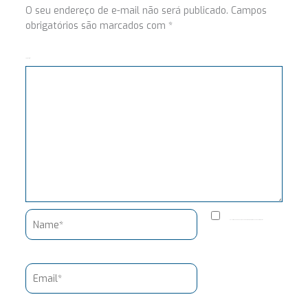
O seu endereço de e-mail não será publicado.
Campos
obrigatórios são marcados com
*
Comentário
Name*
Salvar meus dados neste navegador para a próxima vez que eu comentar.
Email*