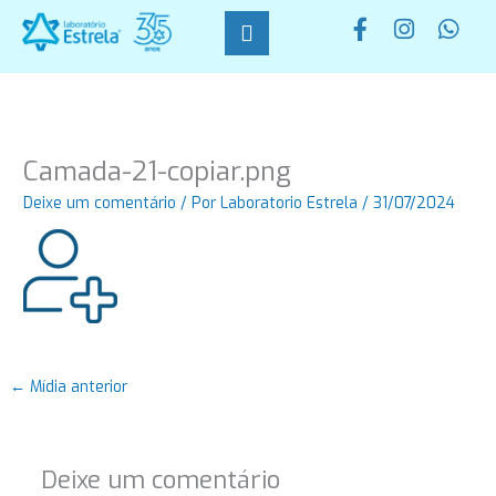
Ir
F
I
W
para
a
n
h
o
c
s
a
conteúdo
e
t
t
b
a
s
o
g
a
o
r
p
Camada-21-copiar.png
k
a
p
-
m
Deixe um comentário
/ Por
Laboratorio Estrela
/
31/07/2024
f
←
Mídia anterior
Deixe um comentário