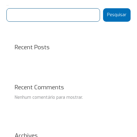
Pesquisar
Pesquisar
Recent Posts
Recent Comments
Nenhum comentário para mostrar.
Archives