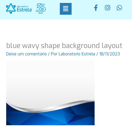
Ir
F
I
W
para
a
n
h
o
c
s
a
conteúdo
e
t
t
b
a
s
o
g
a
o
r
p
blue wavy shape background layout
k
a
p
-
m
Deixe um comentário
/ Por
Laboratorio Estrela
/
18/11/2023
f