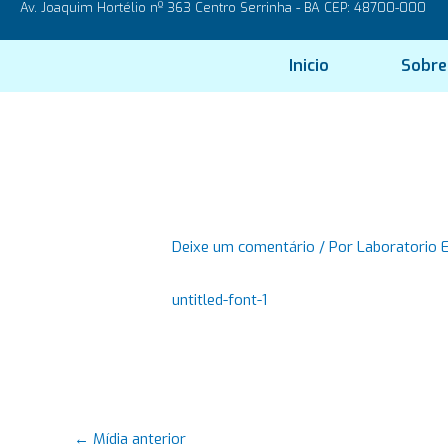
Av. Joaquim Hortélio nº 363 Centro Serrinha - BA CEP: 48700-000
Ir
para
o
Inicio
Sobre
conteúdo
Deixe um comentário
/ Por
Laboratorio 
untitled-font-1
←
Mídia anterior